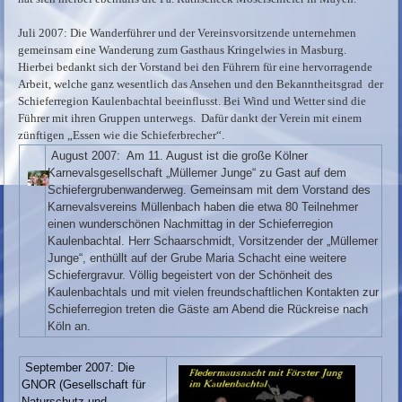
Juli 2007: Die Wanderführer und der Vereinsvorsitzende unternehmen
gemeinsam eine Wanderung zum Gasthaus Kringelwies in Masburg.
Hierbei bedankt sich der Vorstand bei den Führern für eine hervorragende
Arbeit, welche ganz wesentlich das Ansehen und den Bekanntheitsgrad der
Schieferregion Kaulenbachtal beeinflusst. Bei Wind und Wetter sind die
Führer mit ihren Gruppen unterwegs. Dafür dankt der Verein mit einem
zünftigen „Essen wie die Schieferbrecher“.
August 2007: Am 11. August ist die große Kölner
Karnevalsgesellschaft „Müllemer Junge“ zu Gast auf dem
Schiefergrubenwanderweg. Gemeinsam mit dem Vorstand des
Karnevalsvereins Müllenbach haben die etwa 80 Teilnehmer
einen wunderschönen Nachmittag in der Schieferregion
Kaulenbachtal. Herr Schaarschmidt, Vorsitzender der „Müllemer
Junge“, enthüllt auf der Grube Maria Schacht eine weitere
Schiefergravur. Völlig begeistert von der Schönheit des
Kaulenbachtals und mit vielen freundschaftlichen Kontakten zur
Schieferregion treten die Gäste am Abend die Rückreise nach
Köln an.
September 2007: Die
GNOR (Gesellschaft für
Naturschutz und