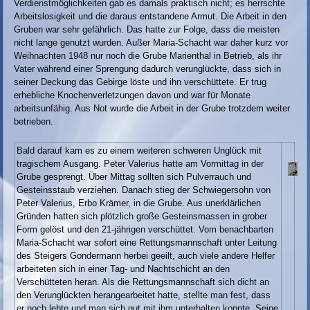
Verdienstmöglichkeiten gab es damals praktisch nicht; es herrschte
Arbeitslosigkeit und die daraus entstandene Armut. Die Arbeit in den
Gruben war sehr gefährlich. Das hatte zur Folge, dass die meisten
nicht lange genutzt wurden. Außer Maria-Schacht war daher kurz vor
Weihnachten 1948 nur noch die Grube Marienthal in Betrieb, als ihr
Vater während einer Sprengung dadurch verunglückte, dass sich in
seiner Deckung das Gebirge löste und ihn verschüttete. Er trug
erhebliche Knochenverletzungen davon und war für Monate
arbeitsunfähig. Aus Not wurde die Arbeit in der Grube trotzdem weiter
betrieben.
Bald darauf kam es zu einem weiteren schweren Unglück mit
tragischem Ausgang. Peter Valerius hatte am Vormittag in der
Grube gesprengt. Über Mittag sollten sich Pulverrauch und
Gesteinsstaub verziehen. Danach stieg der Schwiegersohn von
Peter Valerius, Erbo Krämer, in die Grube. Aus unerklärlichen
Gründen hatten sich plötzlich große Gesteinsmassen in grober
Form gelöst und den 21-jährigen verschüttet. Vom benachbarten
Maria-Schacht war sofort eine Rettungsmannschaft unter Leitung
des Steigers Gondermann herbei geeilt, auch viele andere Helfer
arbeiteten sich in einer Tag- und Nachtschicht an den
Verschütteten heran. Als die Rettungsmannschaft sich dicht an
den Verunglückten herangearbeitet hatte, stellte man fest, dass
er noch lebte und man sich gut mit ihm unterhalten konnte. Seine