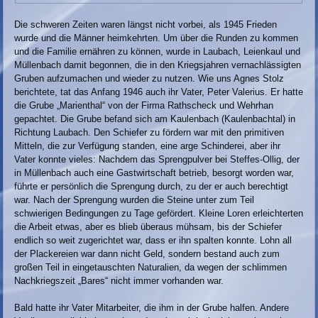
Die schweren Zeiten waren längst nicht vorbei, als 1945 Frieden
wurde und die Männer heimkehrten. Um über die Runden zu kommen
und die Familie ernähren zu können, wurde in Laubach, Leienkaul und
Müllenbach damit begonnen, die in den Kriegsjahren vernachlässigten
Gruben aufzumachen und wieder zu nutzen. Wie uns Agnes Stolz
berichtete, tat das Anfang 1946 auch ihr Vater, Peter Valerius. Er hatte
die Grube „Marienthal“ von der Firma Rathscheck und Wehrhan
gepachtet. Die Grube befand sich am Kaulenbach (Kaulenbachtal) in
Richtung Laubach. Den Schiefer zu fördern war mit den primitiven
Mitteln, die zur Verfügung standen, eine arge Schinderei, aber ihr
Vater konnte vieles: Nachdem das Sprengpulver bei Steffes-Ollig, der
in Müllenbach auch eine Gastwirtschaft betrieb, besorgt worden war,
führte er persönlich die Sprengung durch, zu der er auch berechtigt
war. Nach der Sprengung wurden die Steine unter zum Teil
schwierigen Bedingungen zu Tage gefördert. Kleine Loren erleichterten
die Arbeit etwas, aber es blieb überaus mühsam, bis der Schiefer
endlich so weit zugerichtet war, dass er ihn spalten konnte. Lohn all
der Plackereien war dann nicht Geld, sondern bestand auch zum
großen Teil in eingetauschten Naturalien, da wegen der schlimmen
Nachkriegszeit „Bares“ nicht immer vorhanden war.
Bald hatte ihr Vater Mitarbeiter, die ihm in der Grube halfen. Andere