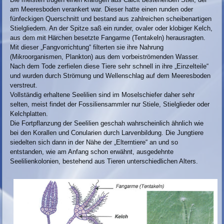
am Meeresboden verankert war. Dieser hatte einen runden oder
fünfeckigen Querschnitt und bestand aus zahlreichen scheibenartigen
Stielgliedern. An der Spitze saß ein runder, ovaler oder klobiger Kelch,
aus dem mit Härchen besetzte Fangarme (Tentakeln) herausragten.
Mit dieser „Fangvorrichtung“ filterten sie ihre Nahrung
(Mikroorganismen, Plankton) aus dem vorbeiströmenden Wasser.
Nach dem Tode zerfielen diese Tiere sehr schnell in ihre „Einzelteile“
und wurden durch Strömung und Wellenschlag auf dem Meeresboden
verstreut.
Vollständig erhaltene Seelilien sind im Moselschiefer daher sehr
selten, meist findet der Fossiliensammler nur Stiele, Stielglieder oder
Kelchplatten.
Die Fortpflanzung der Seelilien geschah wahrscheinlich ähnlich wie
bei den Korallen und Conularien durch Larvenbildung. Die Jungtiere
siedelten sich dann in der Nähe der „Elterntiere“ an und so
entstanden, wie am Anfang schon erwähnt, ausgedehnte
Seelilienkolonien, bestehend aus Tieren unterschiedlichen Alters.