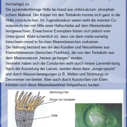
fischartige) zu.
Die pyramidenförmige Hülle be-stand aus chitincalcium- phosphati-
schem Material. Der Körper mit den Tentakeln konnte sich ganz in die
Hülle zurückzie-hen. Im Jugendstadium waren wohl die meisten Co-
nularien-Ar-ten mit Hilfe einer Haftscheibe auf dem Meeresboden
festgewachsen. Erwachsene Exemplare lösten sich jedoch vom
Unter-grund. Wahr-scheinlich ist, dass sie dann medu-senartig
freischwim-mend in fla-chen Meeresbereichen vorkamen.
Die Nahrung bestand wie bei den Korallen und Nesseltieren aus
Kleinstlebewesen (tierisches Plankton), die von den Tentakeln aus
dem Meereswasser „heraus ge-fangen“ wurden.
Vermehrt haben sich die Conula-rien wohl durch innere Larvenbil-dung.
Nach der Ausreifung der Larven, wurden diese dann „ausge-spuckt“
und durch Wasser-bewegungen (z.B. Wellen und Strömung) im
Devonmeer ver-breitet. Aber auch durch Aussto-ßen von Eiern
könnten sich diese Meeresbewohner fortgepflanzt ha-ben.