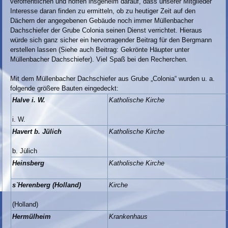
veröffentlichen und hoffen insgeheim darauf, dass unserer Mitglieder
Interesse daran finden zu ermitteln, ob zu heutiger Zeit auf den
Dächern der angegebenen Gebäude noch immer Müllenbacher
Dachschiefer der Grube Colonia seinen Dienst verrichtet. Hieraus
würde sich ganz sicher ein hervorragender Beitrag für den Bergmann
erstellen lassen (Siehe auch Beitrag: Gekrönte Häupter unter
Müllenbacher Dachschiefer). Viel Spaß bei den Recherchen.
Mit dem Müllenbacher Dachschiefer aus Grube „Colonia“ wurden u. a.
folgende größere Bauten eingedeckt:
Halve i. W.
Katholische Kirche
i. W.
Havert b. Jülich
Katholische Kirche
b. Jülich
Heinsberg
Katholische Kirche
s`Herenberg (Holland)
Kirche
(Holland)
Hermülheim
Krankenhaus