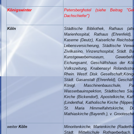
Königswinter
Petersberghotel (siehe Beitrag "Ge
Dachschiefer")
Köln
Städtische Bibliothek, Rathaus (alter
Marienhospital, Rathaus (Ehrenfeld),
Kaserne (Deutz), Kaiserliche Reichsba
Lebensversicherung, Städtische Verw
Zivilkasino, Vinzenzhospital, Städt. B
Kunstgewerbemuseum, Gewerbeförde
Eichungsamt, Geschäftshaus der Köl
Volkszeitung, Knabenasyl Rolandsstr
Rhein. Westf. Disk. Gesellschaft,Königl
Städt. Gasanstalt (Ehrenfeld), Geschäft
Königl. Maschinenbauschule, Pal
Wasserbauinspektion, Städtisches Säug
Kirche (Bickendorf), Apostelkirche, Kat
(Lindenthal, Katholische Kirche (Nippes
St. Maria Himmelfahrtskirche, Dom
Mathiaskirche (Bayenth.), v. Grootesche
weiter
Köln
Minoritenkirche, Marienkirche (Radertha
Städt. Mittelschule Rothgerberbach,