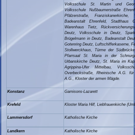
Volksschule St. Martin und Georgs
Volksschule Nußbaumerstraße Ehrenf
Pfälzerstraße, Franziskanerkirche
Badeanstalt Ehrenfeld, Stadthaus G
Warenhaus Tietz, Rückversicherungs
Deutz, Volksschule in Deutz, Spar
Brügelmann in Deutz, Badeanstalt Deut
Gotenring Deutz, Luftschifferkaserne, 
Stollwerckhaus, Türme der Südbrücke
Pfarrsaal St. Maria in der Schnurg
Urbanskirche Deutz, St. Maria im Kapi
Agrippina-Ufer Mittelbau, Volkssch
Overbeckstraße, Rheinische A.G. für
A.G., Kloster der armen Mägde.
Konstanz
Garnisons-Lazarett
Krefeld
Kloster Maria Hilf, Liebfrauenkirche (U
Lammersdorf
Katholische Kirche
Landkern
Katholische Kirche