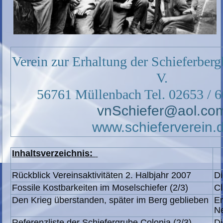
Verein zur Erhaltung der Schieferberg
V.
56761 Müllenbach Tel. 02653 / 6
vnSchiefer@aol.co
www.schieferverein.
Inhaltsverzeichnis:
Rückblick Vereinsaktivitäten 2. Halbjahr 2007
Di
Fossile Kostbarkeiten im Moselschiefer (2/3)
Cl
Den Krieg überstanden, später im Berg geblieben
Er
N
Referenzliste der Schiefergrube Colonia (2/3)
Di