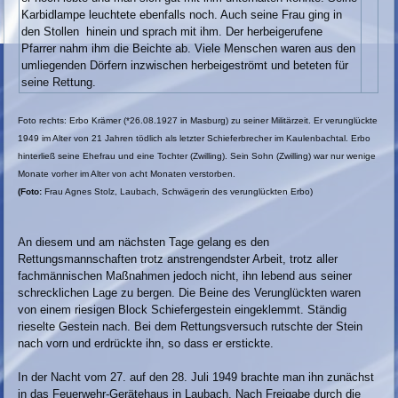
Karbidlampe leuchtete ebenfalls noch. Auch seine Frau ging in
den Stollen hinein und sprach mit ihm. Der herbeigerufene
Pfarrer nahm ihm die Beichte ab. Viele Menschen waren aus den
umliegenden Dörfern inzwischen herbeigeströmt und beteten für
seine Rettung.
Foto rechts: Erbo Krämer (*26.08.1927 in Masburg) zu seiner Militärzeit. Er verunglückte
1949 im Alter von 21 Jahren tödlich als letzter Schieferbrecher im Kaulenbachtal. Erbo
hinterließ seine Ehefrau und eine Tochter (Zwilling). Sein Sohn (Zwilling) war nur wenige
Monate vorher im Alter von acht Monaten verstorben.
(Foto:
Frau Agnes Stolz, Laubach, Schwägerin des verunglückten Erbo)
An diesem und am nächsten Tage gelang es den
Rettungsmannschaften trotz anstrengendster Arbeit, trotz aller
fachmännischen Maßnahmen jedoch nicht, ihn lebend aus seiner
schrecklichen Lage zu bergen. Die Beine des Verunglückten waren
von einem riesigen Block Schiefergestein eingeklemmt. Ständig
rieselte Gestein nach. Bei dem Rettungsversuch rutschte der Stein
nach vorn und erdrückte ihn, so dass er erstickte.
In der Nacht vom 27. auf den 28. Juli 1949 brachte man ihn zunächst
in das Feuerwehr-Gerätehaus in Laubach. Nach Freigabe durch die