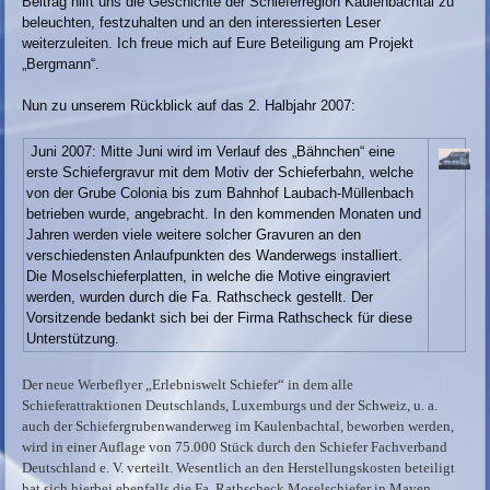
Beitrag hilft uns die Geschichte der Schieferregion Kaulenbachtal zu
beleuchten, festzuhalten und an den interessierten Leser
weiterzuleiten. Ich freue mich auf Eure Beteiligung am Projekt
„Bergmann“.
Nun zu unserem Rückblick auf das 2. Halbjahr 2007:
Juni 2007: Mitte Juni wird im Verlauf des „Bähnchen“ eine
erste Schiefergravur mit dem Motiv der Schieferbahn, welche
von der Grube Colonia bis zum Bahnhof Laubach-Müllenbach
betrieben wurde, angebracht. In den kommenden Monaten und
Jahren werden viele weitere solcher Gravuren an den
verschiedensten Anlaufpunkten des Wanderwegs installiert.
Die Moselschieferplatten, in welche die Motive eingraviert
werden, wurden durch die Fa. Rathscheck gestellt. Der
Vorsitzende bedankt sich bei der Firma Rathscheck für diese
Unterstützung.
Der neue Werbeflyer „Erlebniswelt Schiefer“ in dem alle
Schieferattraktionen Deutschlands, Luxemburgs und der Schweiz, u. a.
auch der Schiefergrubenwanderweg im Kaulenbachtal, beworben werden,
wird in einer Auflage von 75.000 Stück durch den Schiefer Fachverband
Deutschland e. V. verteilt. Wesentlich an den Herstellungskosten beteiligt
hat sich hierbei ebenfalls die Fa. Rathscheck Moselschiefer in Mayen.