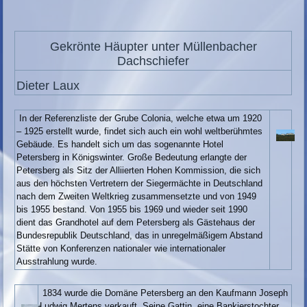
Gekrönte Häupter unter Müllenbacher
Dachschiefer
Dieter Laux
In der Referenzliste der Grube Colonia, welche etwa um 1920
– 1925 erstellt wurde, findet sich auch ein wohl weltberühmtes
Gebäude. Es handelt sich um das sogenannte Hotel
Petersberg in Königswinter. Große Bedeutung erlangte der
Petersberg als Sitz der Alliierten Hohen Kommission, die sich
aus den höchsten Vertretern der Siegermächte in Deutschland
nach dem Zweiten Weltkrieg zusammensetzte und von 1949
bis 1955 bestand. Von 1955 bis 1969 und wieder seit 1990
dient das Grandhotel auf dem Petersberg als Gästehaus der
Bundesrepublik Deutschland, das in unregelmäßigem Abstand
Stätte von Konferenzen nationaler wie internationaler
Ausstrahlung wurde.
1834 wurde die Domäne Petersberg an den Kaufmann Joseph
Ludwig Mertens verkauft. Seine Gattin, eine Bankierstochter,