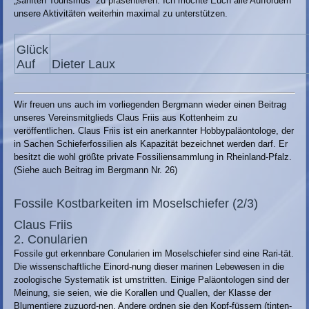
„sanften Tourismus“ zu präsentieren. Ich möchte Euch alle Auffordern
unsere Aktivitäten weiterhin maximal zu unterstützen.
Glück
Auf
Dieter Laux
Wir freuen uns auch im vorliegenden Bergmann wieder einen Beitrag
unseres Vereinsmitglieds Claus Friis aus Kottenheim zu
veröffentlichen. Claus Friis ist ein anerkannter Hobbypaläontologe, der
in Sachen Schieferfossilien als Kapazität bezeichnet werden darf. Er
besitzt die wohl größte private Fossiliensammlung in Rheinland-Pfalz.
(Siehe auch Beitrag im Bergmann Nr. 26)
Fossile Kostbarkeiten im Moselschiefer (2/3)
Claus Friis
2. Conularien
Fossile gut erkennbare Conularien im Moselschiefer sind eine Rari-tät.
Die wissenschaftliche Einord-nung dieser marinen Lebewesen in die
zoologische Systematik ist umstritten. Einige Paläontologen sind der
Meinung, sie seien, wie die Korallen und Quallen, der Klasse der
Blumentiere zuzuord-nen. Andere ordnen sie den Kopf-füssern (tinten-