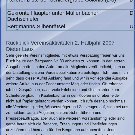
Gekrönte Häupter unter Müllenbacher
Di
Dachschiefer
Bergmanns-Silbenrätsel
Ur
Rückblick Vereinsaktivitäten 2. Halbjahr 2007
Dieter Laux
Sehr geehrte Vereinsmitglieder, mit etwas Verspätung freuen wir uns
Euch heute den Bergmann Nr. 30 anbieten zu können. In der letzten
Ausgabe hatte ich den Aufruf an alle Mitglieder veröffentlicht, sich an
der Erstellung unserer Vereinspublikation zu beteiligen. Ich freue mich
sehr, dass dieser Aufruf Anklang fand und wir in vorliegender Ausgabe
weitere Artikel aus der Feder unserer Mitglieder finden. Oft erkenne
ich bei Gesprächen, dass viele Erlebnisse und Geschichten zum
Schieferbergbau im Kaulenbachtal in den Köpfen sind, aber leider
nicht auf Papier gebracht werden können. Ich rufe deshalb nochmals
alle Vereinsmitglieder, Wissensträger und Zeitzeugen auf, sich bei uns
zu melden. Ursula Augustin, unsere Schriftführerin und
Pressebeauftragte, aber auch alle weiteren Vorstandsmitglieder sind
gerne bereit sich die Berichte, Erzählungen und Überlieferungen
anzuhören und hiernach für den Bergmann aufzubereiten. Jeder