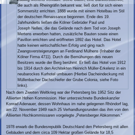
die auch als Rheingräfin bekannt war, ließ dort für sich einen
Sommersitz errichten. 1888 wurde mit einem Hotelbau im Stil
der deutschen Renaissance begonnen. Ende des 19.
Jahrhunderts ließen die Kölner Gebrüder Paul und
Joseph Nelles, die das Gelände nach dem Tod von Joseph
Mertens erworben hatten, zusätzliche Bauten sowie einen
Pavillon errichten und eröffneten 1892 das Hotel. Das Hotel
hatte keinen wirtschaftlichen Erfolg und ging nach
Zwangsversteigerungen an Ferdinand Mülhens (Inhaber der
Kölner Firma 4711). Durch die Bemühungen des neuen
Besitzers wurde der Berg berühmt. Er ließ das Hotel von 1912
bis 1914 durch den Architekten Heinrich Müller-Erkelenz in ein
neubarockes Kurhotel umbauen (Hierbei Dacheindeckung mit
Müllenbacher Dachschiefer der Grube Colonia, siehe Foto
links).
Nach dem Zweiten Weltkrieg war der Petersberg bis 1952 Sitz der
Alliierten Hohen Kommission. Hier unterzeichnete Bundeskanzler
Konrad Adenauer, dessen Wohnhaus im nahe gelegenen Rhöndorf lag,
am 22. November 1949 nach 25 Verhandlungsrunden das ihm von den
Alliierten Hochkommissaren vorgelegte „Petersberger Abkommen.“
1978 erwarb die Bundesrepublik Deutschland den Petersberg mit allen
Gebäuden und dem circa 109 Hektar großen Gelände für 18,5