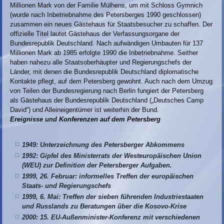
Millionen Mark von der Familie Mülhens, um mit Schloss Gymnich
(wurde nach Inbetriebnahme des Petersberges 1990 geschlossen)
zusammen ein neues Gästehaus für Staatsbesucher zu schaffen. Der
offizielle Titel lautet Gästehaus der Verfassungsorgane der
Bundesrepublik Deutschland. Nach aufwändigen Umbauten für 137
Millionen Mark ab 1985 erfolgte 1990 die Inbetriebnahme. Seither
haben nahezu alle Staatsoberhäupter und Regierungschefs der
Länder, mit denen die Bundesrepublik Deutschland diplomatische
Kontakte pflegt, auf dem Petersberg gewohnt. Auch nach dem Umzug
von Teilen der Bundesregierung nach Berlin fungiert der Petersberg
als Gästehaus der Bundesrepublik Deutschland („Deutsches Camp
David“) und Alleineigentümer ist weiterhin der Bund.
Ereignisse und Konferenzen auf dem Petersberg
1949: Unterzeichnung des Petersberger Abkommens
1992: Gipfel des Ministerrats der Westeuropäischen Union
(WEU) zur Definition der Petersberger Aufgaben.
1999, 26. Februar: informelles Treffen der europäischen
Staats- und Regierungschefs
1999, 6. Mai: Treffen der sieben führenden Industriestaaten
und Russlands zu Beratungen über die Kosovo-Krise
2000: 15. EU-Außenminister-Konferenz mit verschiedenen