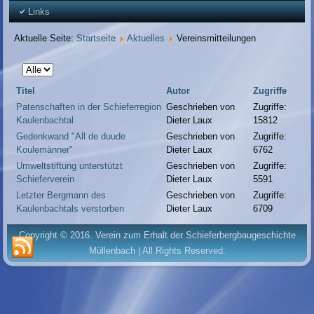
Links
Aktuelle Seite:
Startseite
Aktuelles
Vereinsmitteilungen
Anzeige
#
Titel
Autor
Zugriffe
Patenschaften in der Schieferregion
Geschrieben von
Zugriffe:
Kaulenbachtal
Dieter Laux
15812
Gedenkwand "All de duude
Geschrieben von
Zugriffe:
Koulemänner"
Dieter Laux
6762
Umweltstiftung unterstützt
Geschrieben von
Zugriffe:
Schieferverein
Dieter Laux
5591
Letzter Bergmann des
Geschrieben von
Zugriffe:
Kaulenbachtals verstorben
Dieter Laux
6709
Copyright © 2016. Verein zum Erhalt der Schieferbergbaugeschichte
Müllenbach | All Rights Reserved.