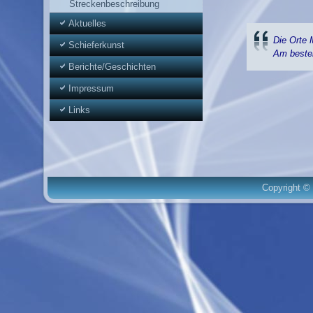
Streckenbeschreibung
Aktuelles
Die Orte 
Schieferkunst
Am besten
Berichte/Geschichten
Impressum
Links
Copyright © 