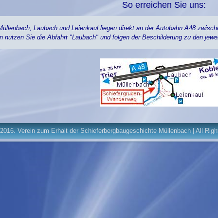
So erreichen Sie uns:
Müllenbach, Laubach und Leienkaul liegen direkt an der Autobahn A48 zwisch
 nutzen Sie die Abfahrt "Laubach" und folgen der Beschilderung zu den jewe
2016. Verein zum Erhalt der Schieferbergbaugeschichte Müllenbach | All Rig