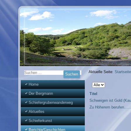
Aktuelle Seite:
Startseite
Anzeige
Home
#
Der Bergmann
Titel
Schweigen ist Gold (Ka
Schiefergrubenwanderweg
Zu Höherem berufen......
Aktuelles
Schieferkunst
Berichte/Geschichten