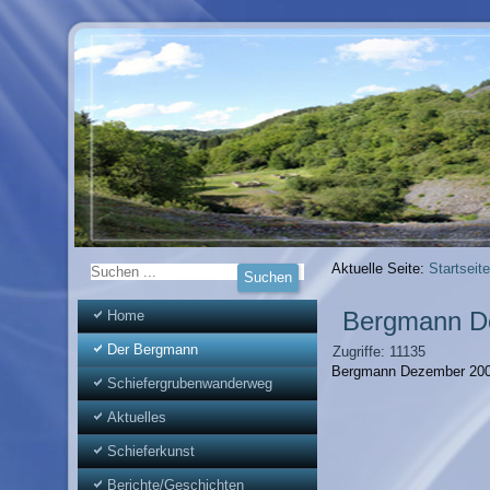
Aktuelle Seite:
Startseite
Bergmann D
Home
Der Bergmann
Zugriffe: 11135
Bergmann Dezember 2009
Schiefergrubenwanderweg
Aktuelles
Schieferkunst
Berichte/Geschichten